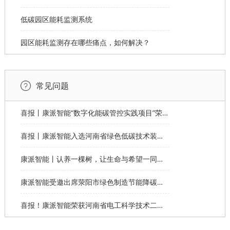
低碳园区能耗监测系统
园区能耗监测存在哪些痛点，如何解决？
常见问题
喜报丨康派智能“数字化能碳管控实践项目”荣获第十一届“创客中国”郑州市分赛企业组优秀奖
喜报丨康派智能入选河南省绿色低碳技术装备应用典型案例
康派智能丨认养一棵树，让生命与希望一同生长
康派智能受邀出席荥阳市绿色制造节能降碳工作说明会并作主题分享
喜报！康派智能荣获河南省电工科学技术二等奖