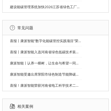
建设能碳管理系统加快2026江苏省绿色工厂申报
常见问题
喜报丨康派智能“数字化能碳管控实践项目”荣获第十一届“创客中国”郑州市分赛企业组优秀奖
喜报丨康派智能入选河南省绿色低碳技术装备应用典型案例
康派智能丨认养一棵树，让生命与希望一同生长
康派智能受邀出席荥阳市绿色制造节能降碳工作说明会并作主题分享
喜报！康派智能荣获河南省电工科学技术二等奖
相关案例